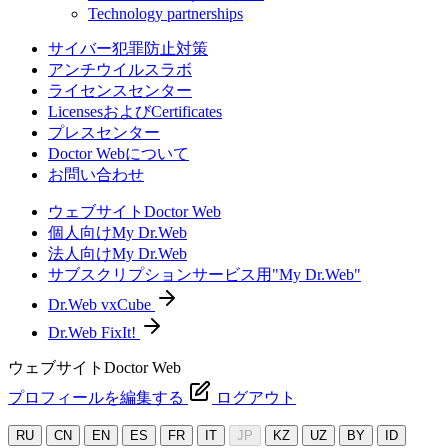
Technology partnerships
サイバー犯罪防止対策
アンチウイルスラボ
ライセンスセンター
LicensesおよびCertificates
プレスセンター
Doctor Webについて
お問い合わせ
ウェブサイトDoctor Web
個人向けMy Dr.Web
法人向けMy Dr.Web
サブスクリプションサービス用"My Dr.Web"
Dr.Web vxCube
Dr.Web FixIt!
ウェブサイトDoctor Web
プロフィールを編集する
ログアウト
RU
CN
EN
ES
FR
IT
JP
KZ
UZ
BY
ID