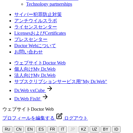
Technology partnerships
サイバー犯罪防止対策
アンチウイルスラボ
ライセンスセンター
LicensesおよびCertificates
プレスセンター
Doctor Webについて
お問い合わせ
ウェブサイトDoctor Web
個人向けMy Dr.Web
法人向けMy Dr.Web
サブスクリプションサービス用"My Dr.Web"
Dr.Web vxCube
Dr.Web FixIt!
ウェブサイトDoctor Web
プロフィールを編集する
ログアウト
RU
CN
EN
ES
FR
IT
JP
KZ
UZ
BY
ID