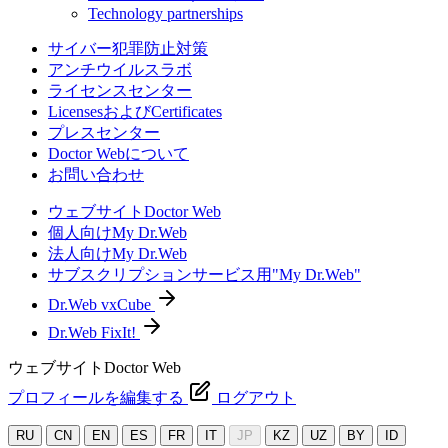
Technology partnerships
サイバー犯罪防止対策
アンチウイルスラボ
ライセンスセンター
LicensesおよびCertificates
プレスセンター
Doctor Webについて
お問い合わせ
ウェブサイトDoctor Web
個人向けMy Dr.Web
法人向けMy Dr.Web
サブスクリプションサービス用"My Dr.Web"
Dr.Web vxCube
Dr.Web FixIt!
ウェブサイトDoctor Web
プロフィールを編集する
ログアウト
RU
CN
EN
ES
FR
IT
JP
KZ
UZ
BY
ID