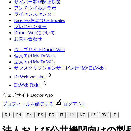
サイバー犯罪防止対策
アンチウイルスラボ
ライセンスセンター
LicensesおよびCertificates
プレスセンター
Doctor Webについて
お問い合わせ
ウェブサイトDoctor Web
個人向けMy Dr.Web
法人向けMy Dr.Web
サブスクリプションサービス用"My Dr.Web"
Dr.Web vxCube
Dr.Web FixIt!
ウェブサイトDoctor Web
プロフィールを編集する
ログアウト
RU
CN
EN
ES
FR
IT
JP
KZ
UZ
BY
ID
法人および公共機関向けの製