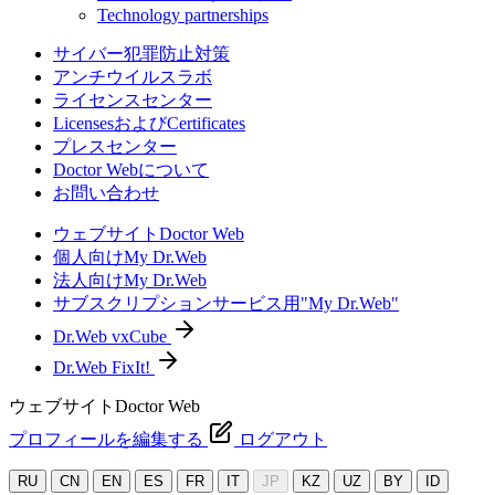
Technology partnerships
サイバー犯罪防止対策
アンチウイルスラボ
ライセンスセンター
LicensesおよびCertificates
プレスセンター
Doctor Webについて
お問い合わせ
ウェブサイトDoctor Web
個人向けMy Dr.Web
法人向けMy Dr.Web
サブスクリプションサービス用"My Dr.Web"
Dr.Web vxCube
Dr.Web FixIt!
ウェブサイトDoctor Web
プロフィールを編集する
ログアウト
RU
CN
EN
ES
FR
IT
JP
KZ
UZ
BY
ID