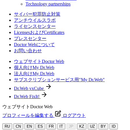
Technology partnerships
サイバー犯罪防止対策
アンチウイルスラボ
ライセンスセンター
LicensesおよびCertificates
プレスセンター
Doctor Webについて
お問い合わせ
ウェブサイトDoctor Web
個人向けMy Dr.Web
法人向けMy Dr.Web
サブスクリプションサービス用"My Dr.Web"
Dr.Web vxCube
Dr.Web FixIt!
ウェブサイトDoctor Web
プロフィールを編集する
ログアウト
RU
CN
EN
ES
FR
IT
JP
KZ
UZ
BY
ID