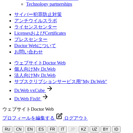
Technology partnerships
サイバー犯罪防止対策
アンチウイルスラボ
ライセンスセンター
LicensesおよびCertificates
プレスセンター
Doctor Webについて
お問い合わせ
ウェブサイトDoctor Web
個人向けMy Dr.Web
法人向けMy Dr.Web
サブスクリプションサービス用"My Dr.Web"
Dr.Web vxCube
Dr.Web FixIt!
ウェブサイトDoctor Web
プロフィールを編集する
ログアウト
RU
CN
EN
ES
FR
IT
JP
KZ
UZ
BY
ID