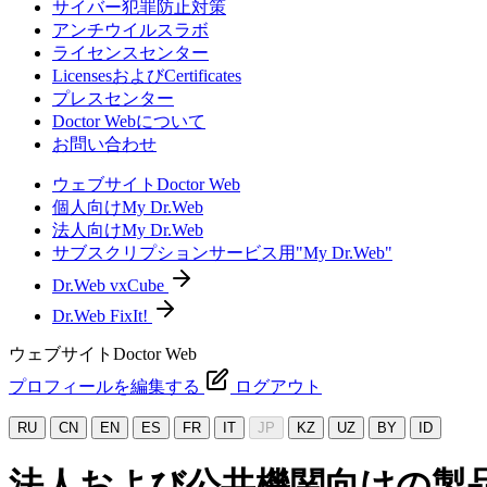
サイバー犯罪防止対策
アンチウイルスラボ
ライセンスセンター
LicensesおよびCertificates
プレスセンター
Doctor Webについて
お問い合わせ
ウェブサイトDoctor Web
個人向けMy Dr.Web
法人向けMy Dr.Web
サブスクリプションサービス用"My Dr.Web"
Dr.Web vxCube
Dr.Web FixIt!
ウェブサイトDoctor Web
プロフィールを編集する
ログアウト
RU
CN
EN
ES
FR
IT
JP
KZ
UZ
BY
ID
法人および公共機関向けの製