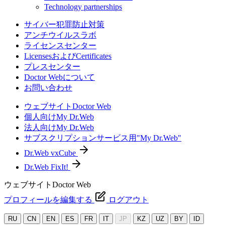
Technology partnerships
サイバー犯罪防止対策
アンチウイルスラボ
ライセンスセンター
LicensesおよびCertificates
プレスセンター
Doctor Webについて
お問い合わせ
ウェブサイトDoctor Web
個人向けMy Dr.Web
法人向けMy Dr.Web
サブスクリプションサービス用"My Dr.Web"
Dr.Web vxCube
Dr.Web FixIt!
ウェブサイトDoctor Web
プロフィールを編集する
ログアウト
RU
CN
EN
ES
FR
IT
JP
KZ
UZ
BY
ID