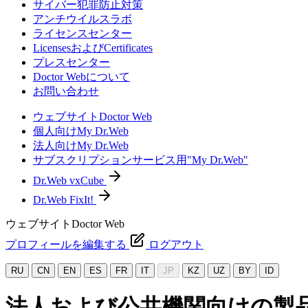
サイバー犯罪防止対策
アンチウイルスラボ
ライセンスセンター
LicensesおよびCertificates
プレスセンター
Doctor Webについて
お問い合わせ
ウェブサイトDoctor Web
個人向けMy Dr.Web
法人向けMy Dr.Web
サブスクリプションサービス用"My Dr.Web"
Dr.Web vxCube
Dr.Web FixIt!
ウェブサイトDoctor Web
プロフィールを編集する
ログアウト
RU
CN
EN
ES
FR
IT
JP
KZ
UZ
BY
ID
法人および公共機関向けの製