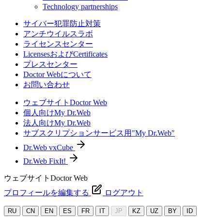
Technology partnerships
サイバー犯罪防止対策
アンチウイルスラボ
ライセンスセンター
LicensesおよびCertificates
プレスセンター
Doctor Webについて
お問い合わせ
ウェブサイトDoctor Web
個人向けMy Dr.Web
法人向けMy Dr.Web
サブスクリプションサービス用"My Dr.Web"
Dr.Web vxCube
Dr.Web FixIt!
ウェブサイトDoctor Web
プロフィールを編集する
ログアウト
RU
CN
EN
ES
FR
IT
JP
KZ
UZ
BY
ID