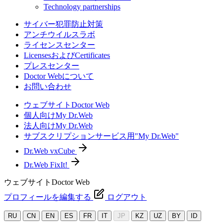
Technology partnerships
サイバー犯罪防止対策
アンチウイルスラボ
ライセンスセンター
LicensesおよびCertificates
プレスセンター
Doctor Webについて
お問い合わせ
ウェブサイトDoctor Web
個人向けMy Dr.Web
法人向けMy Dr.Web
サブスクリプションサービス用"My Dr.Web"
Dr.Web vxCube
Dr.Web FixIt!
ウェブサイトDoctor Web
プロフィールを編集する
ログアウト
RU
CN
EN
ES
FR
IT
JP
KZ
UZ
BY
ID