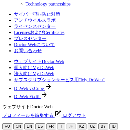
Technology partnerships
サイバー犯罪防止対策
アンチウイルスラボ
ライセンスセンター
LicensesおよびCertificates
プレスセンター
Doctor Webについて
お問い合わせ
ウェブサイトDoctor Web
個人向けMy Dr.Web
法人向けMy Dr.Web
サブスクリプションサービス用"My Dr.Web"
Dr.Web vxCube
Dr.Web FixIt!
ウェブサイトDoctor Web
プロフィールを編集する
ログアウト
RU
CN
EN
ES
FR
IT
JP
KZ
UZ
BY
ID