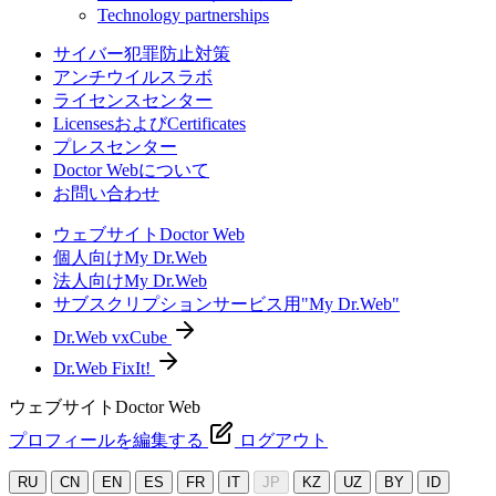
Technology partnerships
サイバー犯罪防止対策
アンチウイルスラボ
ライセンスセンター
LicensesおよびCertificates
プレスセンター
Doctor Webについて
お問い合わせ
ウェブサイトDoctor Web
個人向けMy Dr.Web
法人向けMy Dr.Web
サブスクリプションサービス用"My Dr.Web"
Dr.Web vxCube
Dr.Web FixIt!
ウェブサイトDoctor Web
プロフィールを編集する
ログアウト
RU
CN
EN
ES
FR
IT
JP
KZ
UZ
BY
ID