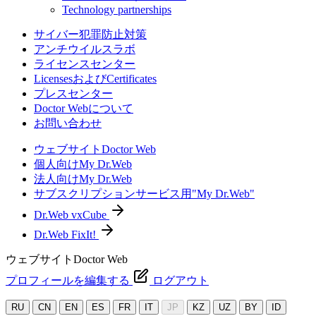
Technology partnerships
サイバー犯罪防止対策
アンチウイルスラボ
ライセンスセンター
LicensesおよびCertificates
プレスセンター
Doctor Webについて
お問い合わせ
ウェブサイトDoctor Web
個人向けMy Dr.Web
法人向けMy Dr.Web
サブスクリプションサービス用"My Dr.Web"
Dr.Web vxCube
Dr.Web FixIt!
ウェブサイトDoctor Web
プロフィールを編集する
ログアウト
RU
CN
EN
ES
FR
IT
JP
KZ
UZ
BY
ID