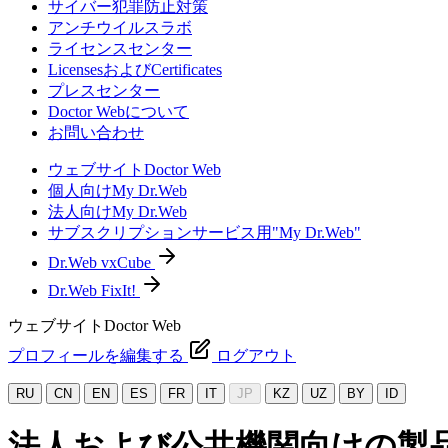
サイバー犯罪防止対策
アンチウイルスラボ
ライセンスセンター
LicensesおよびCertificates
プレスセンター
Doctor Webについて
お問い合わせ
ウェブサイトDoctor Web
個人向けMy Dr.Web
法人向けMy Dr.Web
サブスクリプションサービス用"My Dr.Web"
Dr.Web vxCube
Dr.Web FixIt!
ウェブサイトDoctor Web
プロフィールを編集する
ログアウト
RU
CN
EN
ES
FR
IT
JP
KZ
UZ
BY
ID
法人および公共機関向けの製