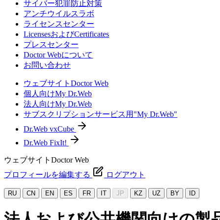
サイバー犯罪防止対策
アンチウイルスラボ
ライセンスセンター
LicensesおよびCertificates
プレスセンター
Doctor Webについて
お問い合わせ
ウェブサイトDoctor Web
個人向けMy Dr.Web
法人向けMy Dr.Web
サブスクリプションサービス用"My Dr.Web"
Dr.Web vxCube
Dr.Web FixIt!
ウェブサイトDoctor Web
プロフィールを編集する
ログアウト
RU
CN
EN
ES
FR
IT
JP
KZ
UZ
BY
ID
法人および公共機関向けの製