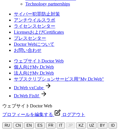
Technology partnerships
サイバー犯罪防止対策
アンチウイルスラボ
ライセンスセンター
LicensesおよびCertificates
プレスセンター
Doctor Webについて
お問い合わせ
ウェブサイトDoctor Web
個人向けMy Dr.Web
法人向けMy Dr.Web
サブスクリプションサービス用"My Dr.Web"
Dr.Web vxCube
Dr.Web FixIt!
ウェブサイトDoctor Web
プロフィールを編集する
ログアウト
RU
CN
EN
ES
FR
IT
JP
KZ
UZ
BY
ID