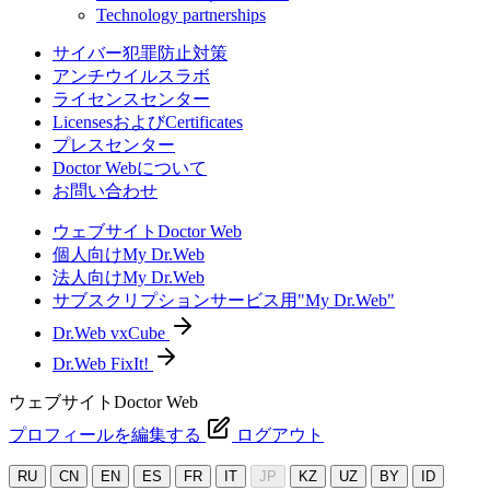
Technology partnerships
サイバー犯罪防止対策
アンチウイルスラボ
ライセンスセンター
LicensesおよびCertificates
プレスセンター
Doctor Webについて
お問い合わせ
ウェブサイトDoctor Web
個人向けMy Dr.Web
法人向けMy Dr.Web
サブスクリプションサービス用"My Dr.Web"
Dr.Web vxCube
Dr.Web FixIt!
ウェブサイトDoctor Web
プロフィールを編集する
ログアウト
RU
CN
EN
ES
FR
IT
JP
KZ
UZ
BY
ID