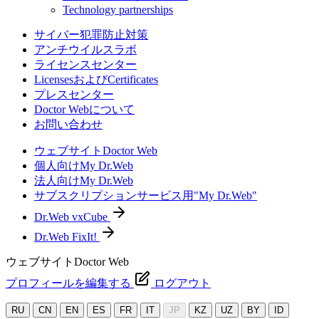
Technology partnerships
サイバー犯罪防止対策
アンチウイルスラボ
ライセンスセンター
LicensesおよびCertificates
プレスセンター
Doctor Webについて
お問い合わせ
ウェブサイトDoctor Web
個人向けMy Dr.Web
法人向けMy Dr.Web
サブスクリプションサービス用"My Dr.Web"
Dr.Web vxCube
Dr.Web FixIt!
ウェブサイトDoctor Web
プロフィールを編集する
ログアウト
RU
CN
EN
ES
FR
IT
JP
KZ
UZ
BY
ID