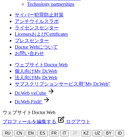
Technology partnerships
サイバー犯罪防止対策
アンチウイルスラボ
ライセンスセンター
LicensesおよびCertificates
プレスセンター
Doctor Webについて
お問い合わせ
ウェブサイトDoctor Web
個人向けMy Dr.Web
法人向けMy Dr.Web
サブスクリプションサービス用"My Dr.Web"
Dr.Web vxCube
Dr.Web FixIt!
ウェブサイトDoctor Web
プロフィールを編集する
ログアウト
RU
CN
EN
ES
FR
IT
JP
KZ
UZ
BY
ID