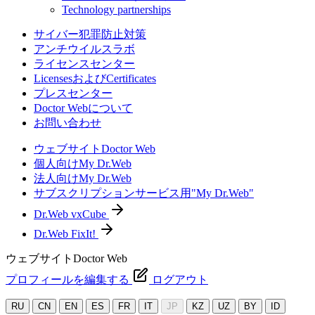
Technology partnerships
サイバー犯罪防止対策
アンチウイルスラボ
ライセンスセンター
LicensesおよびCertificates
プレスセンター
Doctor Webについて
お問い合わせ
ウェブサイトDoctor Web
個人向けMy Dr.Web
法人向けMy Dr.Web
サブスクリプションサービス用"My Dr.Web"
Dr.Web vxCube
Dr.Web FixIt!
ウェブサイトDoctor Web
プロフィールを編集する
ログアウト
RU
CN
EN
ES
FR
IT
JP
KZ
UZ
BY
ID