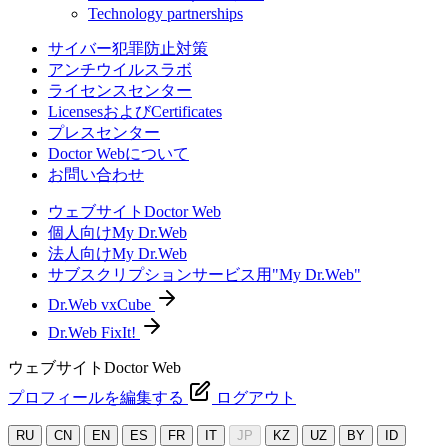
Technology partnerships
サイバー犯罪防止対策
アンチウイルスラボ
ライセンスセンター
LicensesおよびCertificates
プレスセンター
Doctor Webについて
お問い合わせ
ウェブサイトDoctor Web
個人向けMy Dr.Web
法人向けMy Dr.Web
サブスクリプションサービス用"My Dr.Web"
Dr.Web vxCube
Dr.Web FixIt!
ウェブサイトDoctor Web
プロフィールを編集する
ログアウト
RU
CN
EN
ES
FR
IT
JP
KZ
UZ
BY
ID