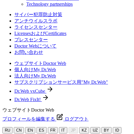
Technology partnerships
サイバー犯罪防止対策
アンチウイルスラボ
ライセンスセンター
LicensesおよびCertificates
プレスセンター
Doctor Webについて
お問い合わせ
ウェブサイトDoctor Web
個人向けMy Dr.Web
法人向けMy Dr.Web
サブスクリプションサービス用"My Dr.Web"
Dr.Web vxCube
Dr.Web FixIt!
ウェブサイトDoctor Web
プロフィールを編集する
ログアウト
RU
CN
EN
ES
FR
IT
JP
KZ
UZ
BY
ID