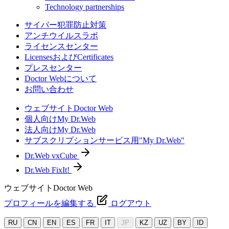
Technology partnerships
サイバー犯罪防止対策
アンチウイルスラボ
ライセンスセンター
LicensesおよびCertificates
プレスセンター
Doctor Webについて
お問い合わせ
ウェブサイトDoctor Web
個人向けMy Dr.Web
法人向けMy Dr.Web
サブスクリプションサービス用"My Dr.Web"
Dr.Web vxCube
Dr.Web FixIt!
ウェブサイトDoctor Web
プロフィールを編集する
ログアウト
RU
CN
EN
ES
FR
IT
JP
KZ
UZ
BY
ID