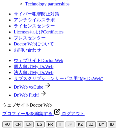
Technology partnerships
サイバー犯罪防止対策
アンチウイルスラボ
ライセンスセンター
LicensesおよびCertificates
プレスセンター
Doctor Webについて
お問い合わせ
ウェブサイトDoctor Web
個人向けMy Dr.Web
法人向けMy Dr.Web
サブスクリプションサービス用"My Dr.Web"
Dr.Web vxCube
Dr.Web FixIt!
ウェブサイトDoctor Web
プロフィールを編集する
ログアウト
RU
CN
EN
ES
FR
IT
JP
KZ
UZ
BY
ID