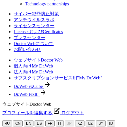
Technology partnerships
サイバー犯罪防止対策
アンチウイルスラボ
ライセンスセンター
LicensesおよびCertificates
プレスセンター
Doctor Webについて
お問い合わせ
ウェブサイトDoctor Web
個人向けMy Dr.Web
法人向けMy Dr.Web
サブスクリプションサービス用"My Dr.Web"
Dr.Web vxCube
Dr.Web FixIt!
ウェブサイトDoctor Web
プロフィールを編集する
ログアウト
RU
CN
EN
ES
FR
IT
JP
KZ
UZ
BY
ID