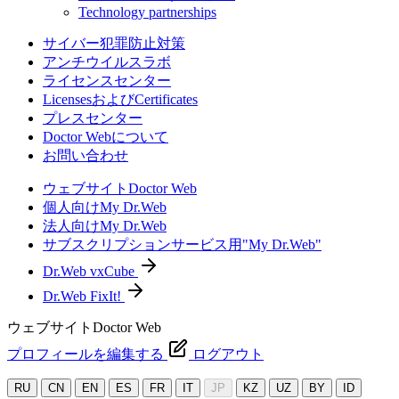
Technology partnerships
サイバー犯罪防止対策
アンチウイルスラボ
ライセンスセンター
LicensesおよびCertificates
プレスセンター
Doctor Webについて
お問い合わせ
ウェブサイトDoctor Web
個人向けMy Dr.Web
法人向けMy Dr.Web
サブスクリプションサービス用"My Dr.Web"
Dr.Web vxCube
Dr.Web FixIt!
ウェブサイトDoctor Web
プロフィールを編集する
ログアウト
RU
CN
EN
ES
FR
IT
JP
KZ
UZ
BY
ID