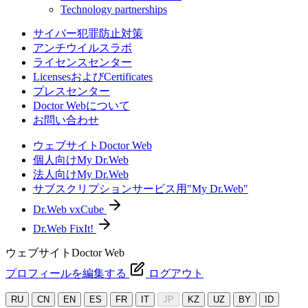
Technology partnerships
サイバー犯罪防止対策
アンチウイルスラボ
ライセンスセンター
LicensesおよびCertificates
プレスセンター
Doctor Webについて
お問い合わせ
ウェブサイトDoctor Web
個人向けMy Dr.Web
法人向けMy Dr.Web
サブスクリプションサービス用"My Dr.Web"
Dr.Web vxCube
Dr.Web FixIt!
ウェブサイトDoctor Web
プロフィールを編集する
ログアウト
RU
CN
EN
ES
FR
IT
JP
KZ
UZ
BY
ID