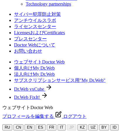
Technology partnerships
サイバー犯罪防止対策
アンチウイルスラボ
ライセンスセンター
LicensesおよびCertificates
プレスセンター
Doctor Webについて
お問い合わせ
ウェブサイトDoctor Web
個人向けMy Dr.Web
法人向けMy Dr.Web
サブスクリプションサービス用"My Dr.Web"
Dr.Web vxCube
Dr.Web FixIt!
ウェブサイトDoctor Web
プロフィールを編集する
ログアウト
RU
CN
EN
ES
FR
IT
JP
KZ
UZ
BY
ID