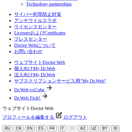
Technology partnerships
サイバー犯罪防止対策
アンチウイルスラボ
ライセンスセンター
LicensesおよびCertificates
プレスセンター
Doctor Webについて
お問い合わせ
ウェブサイトDoctor Web
個人向けMy Dr.Web
法人向けMy Dr.Web
サブスクリプションサービス用"My Dr.Web"
Dr.Web vxCube
Dr.Web FixIt!
ウェブサイトDoctor Web
プロフィールを編集する
ログアウト
RU
CN
EN
ES
FR
IT
JP
KZ
UZ
BY
ID