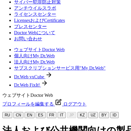
サイバー犯罪防止対策
アンチウイルスラボ
ライセンスセンター
LicensesおよびCertificates
プレスセンター
Doctor Webについて
お問い合わせ
ウェブサイトDoctor Web
個人向けMy Dr.Web
法人向けMy Dr.Web
サブスクリプションサービス用"My Dr.Web"
Dr.Web vxCube
Dr.Web FixIt!
ウェブサイトDoctor Web
プロフィールを編集する
ログアウト
RU
CN
EN
ES
FR
IT
JP
KZ
UZ
BY
ID
法人および公共機関向けの製