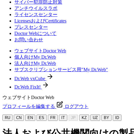
サイバー犯罪防止対策
アンチウイルスラボ
ライセンスセンター
LicensesおよびCertificates
プレスセンター
Doctor Webについて
お問い合わせ
ウェブサイトDoctor Web
個人向けMy Dr.Web
法人向けMy Dr.Web
サブスクリプションサービス用"My Dr.Web"
Dr.Web vxCube
Dr.Web FixIt!
ウェブサイトDoctor Web
プロフィールを編集する
ログアウト
RU
CN
EN
ES
FR
IT
JP
KZ
UZ
BY
ID
法人および公共機関向けの製