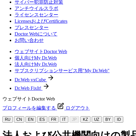
サイバー犯罪防止対策
アンチウイルスラボ
ライセンスセンター
LicensesおよびCertificates
プレスセンター
Doctor Webについて
お問い合わせ
ウェブサイトDoctor Web
個人向けMy Dr.Web
法人向けMy Dr.Web
サブスクリプションサービス用"My Dr.Web"
Dr.Web vxCube
Dr.Web FixIt!
ウェブサイトDoctor Web
プロフィールを編集する
ログアウト
RU
CN
EN
ES
FR
IT
JP
KZ
UZ
BY
ID
法人および公共機関向けの製