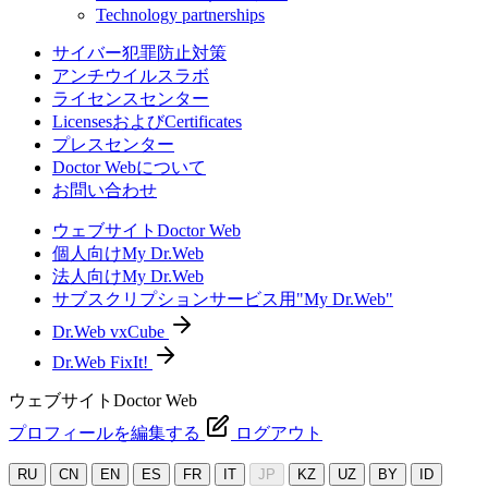
Technology partnerships
サイバー犯罪防止対策
アンチウイルスラボ
ライセンスセンター
LicensesおよびCertificates
プレスセンター
Doctor Webについて
お問い合わせ
ウェブサイトDoctor Web
個人向けMy Dr.Web
法人向けMy Dr.Web
サブスクリプションサービス用"My Dr.Web"
Dr.Web vxCube
Dr.Web FixIt!
ウェブサイトDoctor Web
プロフィールを編集する
ログアウト
RU
CN
EN
ES
FR
IT
JP
KZ
UZ
BY
ID