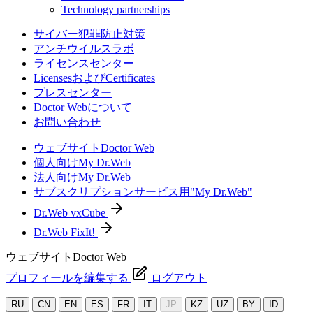
Technology partnerships
サイバー犯罪防止対策
アンチウイルスラボ
ライセンスセンター
LicensesおよびCertificates
プレスセンター
Doctor Webについて
お問い合わせ
ウェブサイトDoctor Web
個人向けMy Dr.Web
法人向けMy Dr.Web
サブスクリプションサービス用"My Dr.Web"
Dr.Web vxCube
Dr.Web FixIt!
ウェブサイトDoctor Web
プロフィールを編集する
ログアウト
RU
CN
EN
ES
FR
IT
JP
KZ
UZ
BY
ID