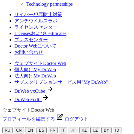
Technology partnerships
サイバー犯罪防止対策
アンチウイルスラボ
ライセンスセンター
LicensesおよびCertificates
プレスセンター
Doctor Webについて
お問い合わせ
ウェブサイトDoctor Web
個人向けMy Dr.Web
法人向けMy Dr.Web
サブスクリプションサービス用"My Dr.Web"
Dr.Web vxCube
Dr.Web FixIt!
ウェブサイトDoctor Web
プロフィールを編集する
ログアウト
RU
CN
EN
ES
FR
IT
JP
KZ
UZ
BY
ID